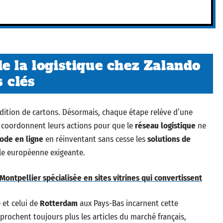
e la logistique chez Zalando
s clés
édition de cartons. Désormais, chaque étape relève d’une
s coordonnent leurs actions pour que le
réseau logistique
ne
ode en ligne
en réinventant sans cesse les
solutions de
èle européenne exigeante.
Montpellier spécialisée en sites vitrines qui convertissent
et celui de
Rotterdam
aux Pays-Bas incarnent cette
prochent toujours plus les articles du marché français,