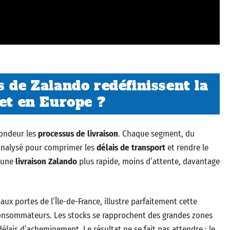
s de Zalando redéfinissent la
 et en Europe ?
fondeur les
processus de livraison
. Chaque segment, du
t analysé pour comprimer les
délais de transport
et rendre le
: une
livraison Zalando
plus rapide, moins d’attente, davantage
ux portes de l’Île-de-France, illustre parfaitement cette
 consommateurs. Les stocks se rapprochent des grandes zones
 délais d’acheminement. Le résultat ne se fait pas attendre : le