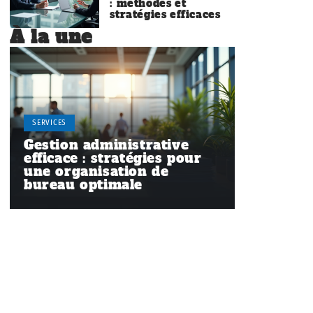
: méthodes et
stratégies efficaces
À la une
SERVICES
Gestion administrative
efficace : stratégies pour
une organisation de
bureau optimale