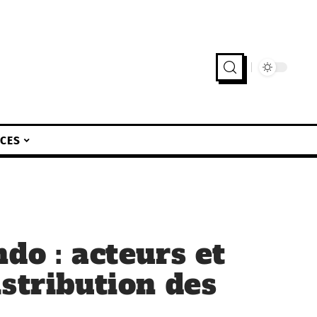
ICES
do : acteurs et
istribution des