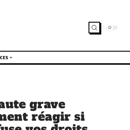
ICES
aute grave
ent réagir si
use vos droits