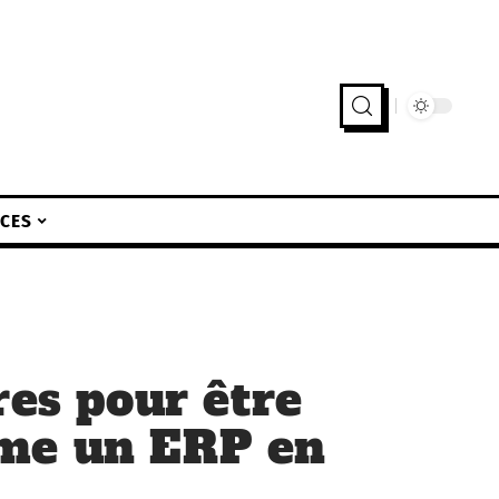
ICES
res pour être
me un ERP en